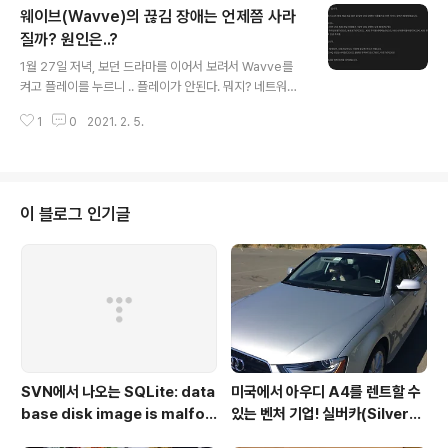
웨이브(Wavve)의 끊김 장애는 언제쯤 사라
처리로는 상당히 고생을 선물 받는다. 간신히 처리 하고, 다
시 정리해도 lets encrypt 인증서는 3개월짜리라 3개월
질까? 원인은..?
글 내용
마다 이짓을.. 돈의 힘을 빌리는게 제일 빠르다는걸 1년이
1월 27일 저녁, 보던 드라마를 이어서 보려서 Wavve를
지난 이제서야 해보고 알게 됨. ssls.com 에서 1년당 5달
켜고 플레이를 누르니 .. 플레이가 안된다. 뭐지? 네트워크
러 정도로 SSL 인증서 받은 다음에 간단히 인증서 적용 완
장애인가? 하고 살펴보니 네트워크는 정상. 최신 영상을 틀
료 이 메세지 하나를 위해 이 얼마나 고생 했는가! 완..
1
0
2021. 2. 5.
어보니 정상.. 넷플릭스로 다른걸 보다가 다음날 다시 해보
니 또 안된다. 뭐야 하며 짜증내며, 공지 사항에 뭐 없나 하
고 보니 공지사항이 있다. 두둥.. 그리고 1주일 하고도 이틀
이 지난 오늘까지도 저 장애는 해결이 안됐다. 심지어 그 사
이에 뽀로로 사이에 성인물이 나오는 기염을 토했고, 오늘
이 블로그 인기글
공지를 보면 일부 해결 됐다 라고 올려두었지만, 내가 보던
드라마는 아직도 안된다. 뭐가 문제였을까 생각해보자. 대
략 언론에 알려진, 그리고 사람들의 이야기와 공지사항, 1:1
고객센터의 답을 조합해보면 이렇게 정리된다. 27일 새벽
을 기..
SVN에서 나오는 SQLite: data
미국에서 아우디 A4를 렌트할 수
base disk image is malfor
있는 벤처 기업! 실버카(Silverca
med 오
r)