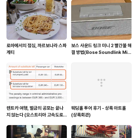
로마에서의 점심, 까르보나라 스파
보스 사운드 링크 미니 2 빨간불 해
게티
결 방법(Bose Soundlink Mini
2 Red right)
렌트카 여행, 벌금의 공포는 끝나
웨딩홀 투어 후기 - 상록 아트홀
지 않는다 (오스트리아 고속도로
(상록회관)
통행료 벌금)