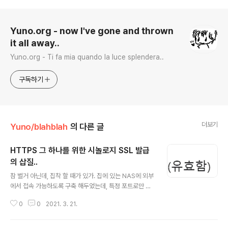
로그 정보
Yuno.org - now I've gone and thrown
it all away..
Yuno.org - Ti fa mia quando la luce splendera..
구독하기
더보기
Yuno/blahblah
의 다른 글
HTTPS 그 하나를 위한 시놀로지 SSL 발급
의 삽질..
글 내용
참 별거 아닌데, 집착 할 때가 있가. 집에 있는 NAS에 외부
에서 접속 가능하도록 구축 해두었는데, 특정 포트로만 접
근이 가능하다. 도메인 연동도 해두었더니, 언젠가 부터 S
0
0
2021. 3. 21.
SL 이 적용 안된 HTTP에서는 경고가 나오길래 .. SSL 적
용해서 HTTPS로 바꿔야지~ 라는 생각을 하자마자 고생
시작이었다. 포트를 바꿨더니 시놀로지 자체 SSL 인증서