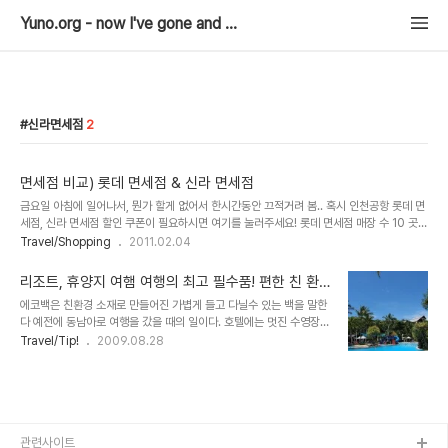
Yuno.org - now I've gone and thrown it all away..
신라면세점
2
면세점 비교) 롯데 면세점 & 신라 면세점
금요일 아침에 일어나서, 뭔가 할게 없어서 한시간동안 끄적거려 봄.. 혹시 인천공항 롯데 면
세점, 신라 면세점 할인 쿠폰이 필요하시면 여기를 눌러주세요! 롯데 면세점 매장 수 10 곳
소공점(본점), 로비점(호텔), 월드점, 코엑스, 인천공항, 김포공항, 부산점, 김해공항점, 제주
Travel/Shopping
2011.02.04
점, 제주공항점 접근성 대중교통 소공점 2호선(을지로입구)과 연결 월드점 2호선(잠실)과
연결 코엑스점 2호선 삼성과 인접(코엑스와 연결) 부산점 2호선(서면)과 인접 자가용 코엑
리조트, 휴양지 여햄 여행의 최고 필수품! 편한 친 환
스 점을 제외한 대부분이 백화점과 함께 있어서 주차난이 있음. 주말에는 주차 전쟁. 회원등
경 가방 에코백(ECO BAG)
에코백은 친환경 소재로 만들어진 가볍게 들고 다닐수 있는 백을 말한
급 오프라인 실버 일반적으로 5~10% 할인 골드 4000불 이상 구매자 일반적으로
다 예전에 동남아로 여행을 갔을 때의 일이다. 호텔에는 멋진 수영장이
10~15% 할인 L-VIP 4년간 1만불 이상 구매자 일반적으로 10~15% ..
있었고, 수영장을 이용하기 위해서 수영복으로 갈아입고 나오려는데
Travel/Tip!
2009.08.28
작은 고민이 하나 생겼다. 수영장에서 수영만 한다면야 상관이 없지만,
물 안경도 챙겨 가야 하고, 선크림도 가져가고 싶고, 오일도 가져가고
싶으며, 선베드에서 느긋하게 누워서 얼마나 읽을지는 모르지만 손에
들고 있고 싶은 책, 내 귀를 즐겁게 해줄 음악을 선사해줄 MP3
Player ... 이 모든 것을 담아 갈 가방이 애매모호 하다. 더군다나 호텔
에 해변이 있을 경우 같은 타월이라도 담아 가고 싶은데 말인데! 대부
관련사이트