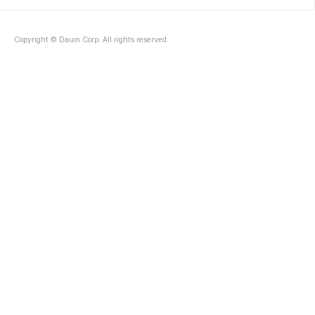
분의 호텔, 리조트 등의 부대 시설을 이용 할때는 지갑도 필요 없으니..
간단한 것들만 챙겨 ..
Copyright © Daum Corp. All rights reserved.