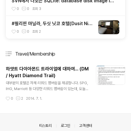
SVN에서 나오는 SQLite: database disk image is
malformed 오
0
0
조회
3
#필리핀 마닐라, 두싯 닛코 호텔(Dusit Nik
o Hotel)
0
0
조회
2
Travel/Membership
분류 전체보기
주요 글 목록
하얏트 다이아몬드 트라이얼에 대하여... (DM
/ Hyatt Diamond Trail)
글 내용
대부분의 호텔은 자체 리워드 멤버쉽을 제공합니다. SPG,
IHG, Marriott 등 다양한 리워드 멤버쉽이 있는데, 오늘
이야기 해볼 멤버쉽은 하얏트(Hyatt)의 멤버쉽에서도 나
작성시간
0
2
2014. 7. 1.
름 최고 등급 다이아몬드 체험판입니다. 하얏트 다이아몬
드 멤버의 혜택은 아래와 같습니다. 이 중에서 실제 다이아
몬드 회원 ( 또는 DM Trial 도전자 ) 가 제일 좋아 하는 혜
택은 도착시에 최고의 객실 제공(스위트룸 제외)와 조식 무
료, 스위트 어워드 제공, 무료인터넷 제공, 오후 4시 레이트
의안내
티스토리
로그인
고객센터
체크 아웃일겁니다. 더군다나, 최근에는 엘리트 요금제라